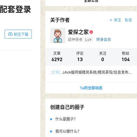
Github登录
Gitee登录
及配套登录
公告：
本站打包出售（价格美丽！）可带域名
前往下载
公告：
限时活动！！！
公告：
限时活动！！！
全部公告
关于作者
关注
私信
爱探之家
超神使者
Lv9
终身会员
文章
评论
关注
粉丝
6292
13
0
104
[文章]
JAVA版同城楼凤系统/楼凤茶馆/信息发布/