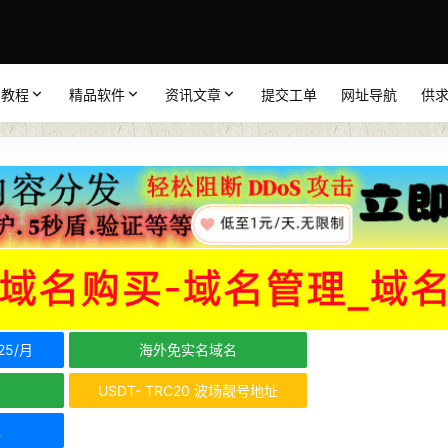
品教程
精品软件
资讯文章
提交工单
网址导航
供
5/月
海外免实名域名
USDT- TRC20 波场靓号地址
租