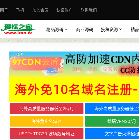
圈子
飞机
加入会员
认证账户
联系我们
精品源码
商业源码
投稿资源
精
海外高质量服务器低至25/月
海外高质量服务器低至2
海外免实名域名
翻墙VPN20/月
USDT- TRC20 波场靓号地址
文字广告火爆招