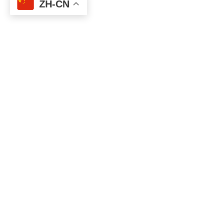
ZH-CN
[亲测传奇] 最新大极品
下载权限
所有人：
￥
32
您当前的等级为
游客
VIP用户组：
免费下载
支付
￥
32
以后下载
请先
下载地址