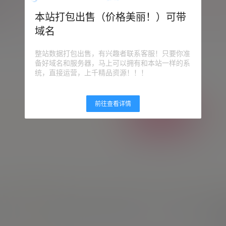
本站打包出售（价格美丽！）可带
域名
整站数据打包出售，有兴趣者联系客服！只要你准
备好域名和服务器，马上可以拥有和本站一样的系
统，直接运营，上千精品资源！！！
前往查看详情