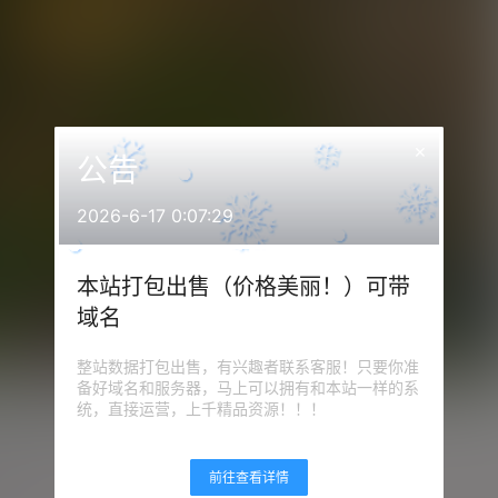
×
公告
2026-6-17 0:07:29
本站打包出售（价格美丽！）可带
域名
整站数据打包出售，有兴趣者联系客服！只要你准
备好域名和服务器，马上可以拥有和本站一样的系
统，直接运营，上千精品资源！！！
+跨服+GM后台+外网教程+安卓APP
前往查看详情