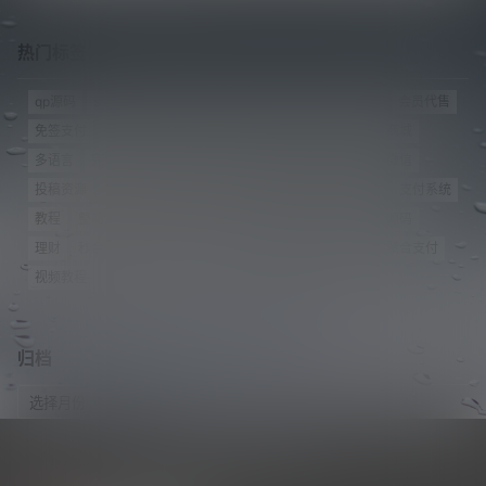
热门标签
qp源码
ssc源码
USDT
一键
交易所
代码
会员
会员代售
免签支付
全新
刷单系统
区块
区块链
商业源码
商城
多语言
完整
完美
完美运营
带搭建教程
微交易
微信
投稿资源
投资理财
抢单刷单
搭建
搭建教程
支付
支付系统
教程
整站源码
最新
机器人
海外抢单
游戏源码
源码
理财
秒合约
精品源码
精品资源
系统
网站源码
聚合支付
视频教程
运营版
归档
归
档
Copyright © 2026
爱探之家
吉ICP备11003306号-1