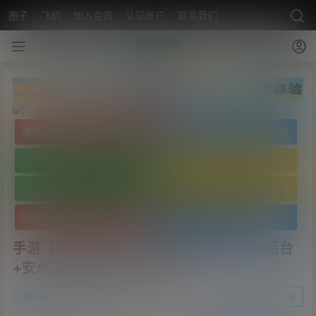
圈子
飞机
加入会员
认证账户
联系我们
海外高质量服务器低至25/月
海外高质量服务器低至25/月
海外免实名域名
海外免实名域名
翻墙VPN20/月
USDT- TRC20 波场靓号地址
USDT- TRC20 波场靓号地址
文字广告火爆招租
手游【刀塔英雄2】一键即玩服务端+GM后台
+安卓苹果双端+外网教程
0
游戏源码
21年7月9日
前往下载