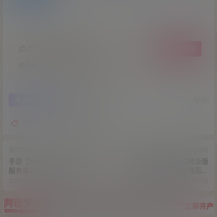
点点赞赏，手留余香
给TA打赏
还没有人赞赏，快来当第一个赞赏的人吧！
0
0
海报分享
收藏
举报
游戏源码
精品源码
游戏源码
游戏源码
手游【风云3D】VM一键即玩
手游[大主宰]最新测试商业版
服务端+GM授权后台+图文教
一键启动服务端+GM在线后台
程
+外网IP修改教程
2021-7-9 7:37:28
2021-7-9 7:37:50