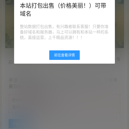
本站打包出售（价格美丽！）可带
域名
整站数据打包出售，有兴趣者联系客服！只要你准
备好域名和服务器，马上可以拥有和本站一样的系
统，直接运营，上千精品资源！！！
前往查看详情
查看
下载权限
手游【刀塔英雄2】一键即玩服务端+GM后台+安卓苹
果双端+外网教程
您当前的等级为
游客
支付
￥
30
以后下载
请先
登录
下载地址