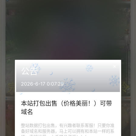
×
公告
2026-6-17 0:07:29
本站打包出售（价格美丽！）可带
域名
整站数据打包出售，有兴趣者联系客服！只要你准
备好域名和服务器，马上可以拥有和本站一样的系