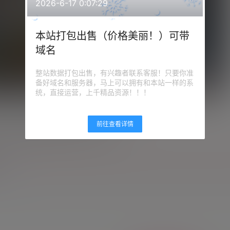
2026-6-17 0:07:29
本站打包出售（价格美丽！）可带
域名
整站数据打包出售，有兴趣者联系客服！只要你准
备好域名和服务器，马上可以拥有和本站一样的系
统，直接运营，上千精品资源！！！
前往查看详情
版网游星愿精灵蜜语服务端 GM改VIP
登录