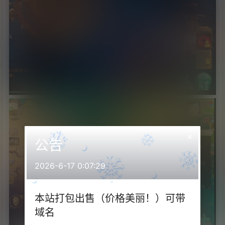
×
公告
2026-6-17 0:07:29
本站打包出售（价格美丽！）可带
域名