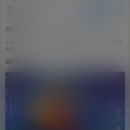
爱探之家
关注
私信
站长
源码描述：
手游【大话西游】VM一键服务端+安卓端+GM工具+图文
教程
源码截图：