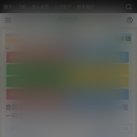
圈子
飞机
加入会员
认证账户
联系我们
海外高质量服务器低至25/月
海外高质量服务器低至25/月
海外免实名域名
海外免实名域名
翻墙VPN20/月
USDT- TRC20 波场靓号地址
USDT- TRC20 波场靓号地址
文字广告火爆招租
奇霸业白日门【战神觉醒】单职业手游WIN版
一键即玩服务端+在线GM后台+外网教程
0
游戏源码
21年7月7日
前往下载