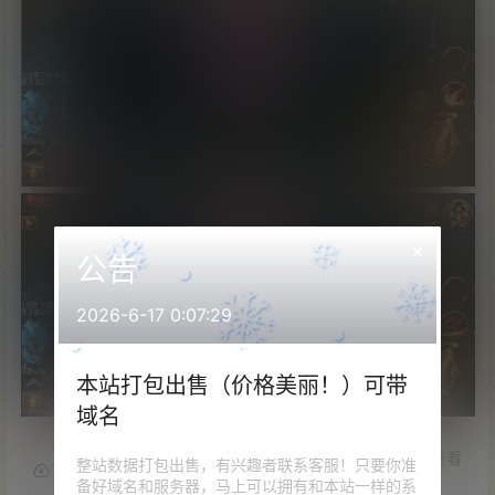
×
公告
2026-6-17 0:07:29
本站打包出售（价格美丽！）可带
域名
查看
整站数据打包出售，有兴趣者联系客服！只要你准
下载权限
备好域名和服务器，马上可以拥有和本站一样的系