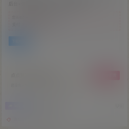
后台+详细教程+可单机可局域可外网
您当前的等级为
游客
支付
￥
31
以后下载
请先
登录
下载地址
点点赞赏，手留余香
给TA打赏
还没有人赞赏，快来当第一个赞赏的人吧！
0
0
海报分享
收藏
举报
游戏源码
精品资源