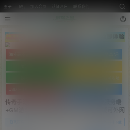
圈子
飞机
加入会员
认证账户
联系我们
海外高质量服务器低至25/月
海外高质量服务器低至25/月
海外免实名域名
海外免实名域名
翻墙VPN20/月
USDT- TRC20 波场靓号地址
USDT- TRC20 波场靓号地址
文字广告火爆招租
传奇手游【傲视沙城】WIN版一键即玩服务端
+GM游戏后台+详细教程+可单机可局域可外网
0
游戏源码
21年7月6日
前往下载