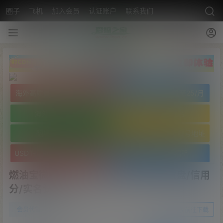
圈子
飞机
加入会员
认证账户
联系我们
海外高质量服务器低至25/月
海外高质量服务器低至25/月
海外免实名域名
海外免实名域名
翻墙VPN20/月
USDT- TRC20 波场靓号地址
USDT- TRC20 波场靓号地址
文字广告火爆招租
燃油宝微交易系统/能源时间盘/委买微盘/信用
分/实名认证
0
会员代售
5月16日
前往下载