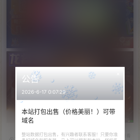
×
公告
2026-6-17 0:07:29
本站打包出售（价格美丽！）可带
域名
整站数据打包出售，有兴趣者联系客服！只要你准
查看
下载权限