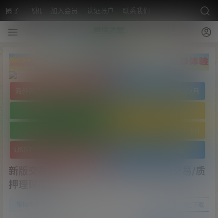
圈子
飞机
加入会员
认证账户
联系我们
海外高质量服务器低至25/月
海外高质量服务器低至25/月
海外免实名域名
海外免实名域名
翻墙VPN20/月
USDT- TRC20 波场靓号地址
USDT- TRC20 波场靓号地址
文字广告火爆招租
新版交易所系统/伪交易所/币币秒合约交易/质
押理财挖矿
0
投稿资源
23年4月28日
前往下载