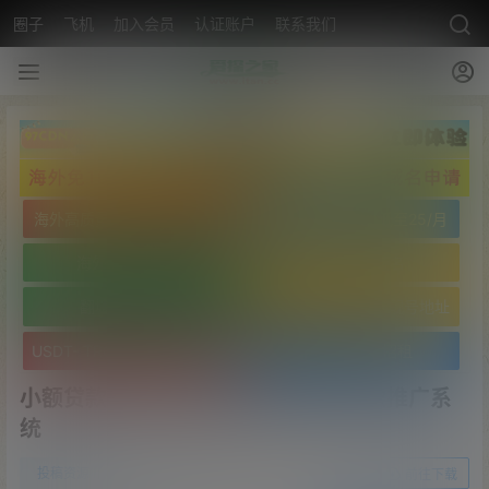
圈子
飞机
加入会员
认证账户
联系我们
海外高质量服务器低至25/月
海外高质量服务器低至25/月
海外免实名域名
海外免实名域名
翻墙VPN20/月
USDT- TRC20 波场靓号地址
USDT- TRC20 波场靓号地址
文字广告火爆招租
小额贷款超市/贷超贷款超市源码/贷款推广系
统
0
投稿资源
23年4月9日
前往下载