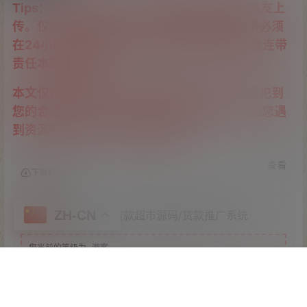
Tips：本站所有程序均为互联网收集整理和网友上
传。仅限于学习研究，切勿用于商业用途。请必须
在24小时内删除，否则由此引发的法律纠纷及连带
责任本站概不承担。
本文仅代表作者观点，不代表本站立场。如侵犯到
您的合法权益，请联系我们删除侵权资源！ 如您遇
到资源链接失效，请联系管理员！
查看
下载权限
ZH-CN
小额贷款超市/贷超贷款超市源码/贷款推广系统
您当前的等级为
游客
支付
￥
1500
以后下载
请先
登录
首页
专题
认证
搜索
顶部
我的
下载地址