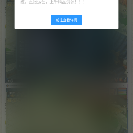
统，直接运营，上千精品资源！！！
前往查看详情