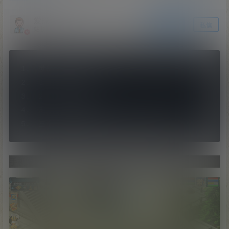
爱探之家
关注
私信
站长
梦幻互通的三个版本
1
、原始完美西游
2
、极乐西游
3
、新符石完美西游
三个端架设方法是一样的，自己看玩哪个。
手机端