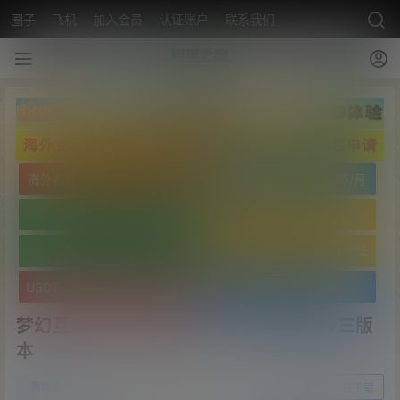
圈子
飞机
加入会员
认证账户
联系我们
海外高质量服务器低至25/月
海外高质量服务器低至25/月
海外免实名域名
海外免实名域名
翻墙VPN20/月
USDT- TRC20 波场靓号地址
USDT- TRC20 波场靓号地址
文字广告火爆招租
梦幻互通PC+完美西游+安卓+视频教程+三版
本
0
游戏源码
21年6月17日
前往下载