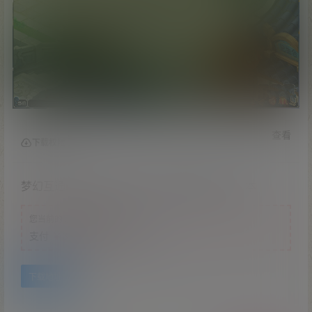
查看
下载权限
梦幻互通PC+完美西游+安卓+视频教程+三版本
您当前的等级为
游客
支付
￥
38
以后下载
请先
登录
下载地址