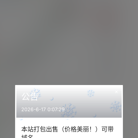
×
公告
2026-6-17 0:07:29
本站打包出售（价格美丽！）可带
域名