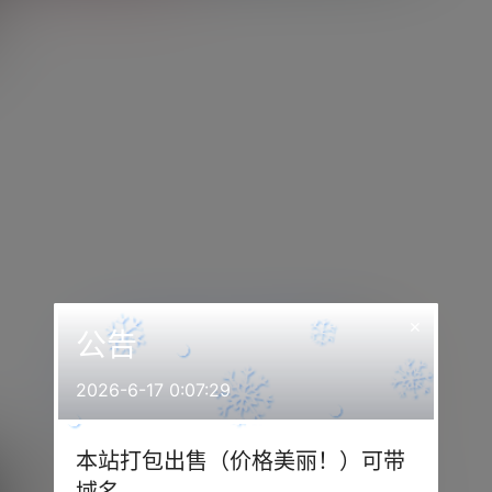
×
公告
2026-6-17 0:07:29
本站打包出售（价格美丽！）可带
域名