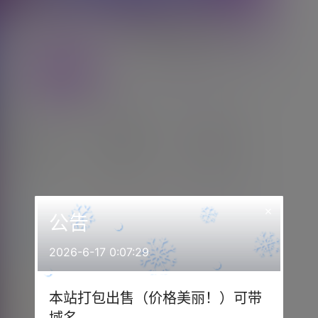
×
公告
2026-6-17 0:07:29
本站打包出售（价格美丽！）可带
域名