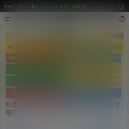
圈子
飞机
加入会员
认证账户
联系我们
海外高质量服务器低至25/月
海外高质量服务器低至25/月
海外免实名域名
海外免实名域名
翻墙VPN20/月
USDT- TRC20 波场靓号地址
USDT- TRC20 波场靓号地址
文字广告火爆招租
多语言抢单源码/抢单刷单系统/订单自动匹配
源码
0
投稿资源
22年10月27日
前往下载