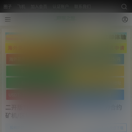
圈子
飞机
加入会员
认证账户
联系我们
海外高质量服务器低至25/月
海外高质量服务器低至25/月
海外免实名域名
海外免实名域名
翻墙VPN20/月
USDT- TRC20 波场靓号地址
USDT- TRC20 波场靓号地址
文字广告火爆招租
二开版TRX矿机系统/TRX投资系统/算力合约
矿机/区块链云矿机系统
0
投稿资源
22年10月24日
前往下载