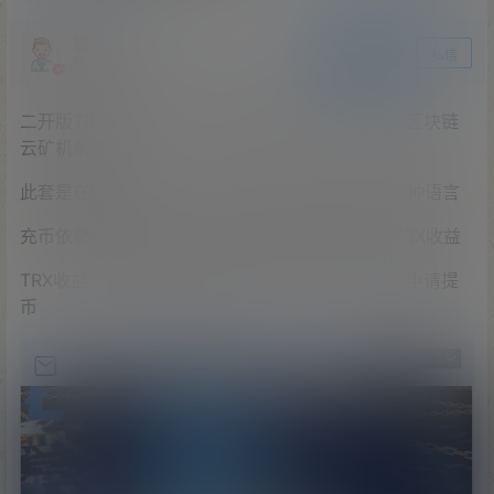
爱探之家
关注
私信
站长
二开版TRX矿机系统/TRX投资系统/算力合约矿机/区块链
云矿机系统
此套是在原版上的usdt二开的TRX玩法，前端为三种语言
充币依然使用usdt充值，使用usdt购买矿机获取TRX收益
TRX收益支持在系统自带的交易中心出售，也可以申请提
币