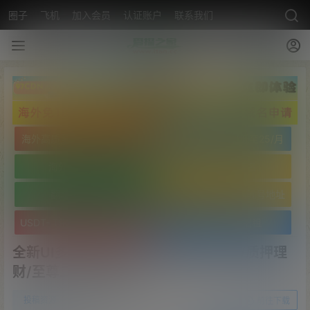
圈子
飞机
加入会员
认证账户
联系我们
海外高质量服务器低至25/月
海外高质量服务器低至25/月
海外免实名域名
海外免实名域名
翻墙VPN20/月
USDT- TRC20 波场靓号地址
USDT- TRC20 波场靓号地址
文字广告火爆招租
全新UI多语言微交易微盘系统/秒合约/质押理
财/至尊二开交易所
0
投稿资源
22年10月9日
前往下载