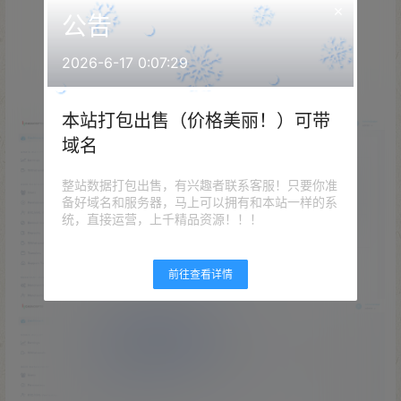
×
公告
2026-6-17 0:07:29
本站打包出售（价格美丽！）可带
域名
整站数据打包出售，有兴趣者联系客服！只要你准
备好域名和服务器，马上可以拥有和本站一样的系
统，直接运营，上千精品资源！！！
前往查看详情