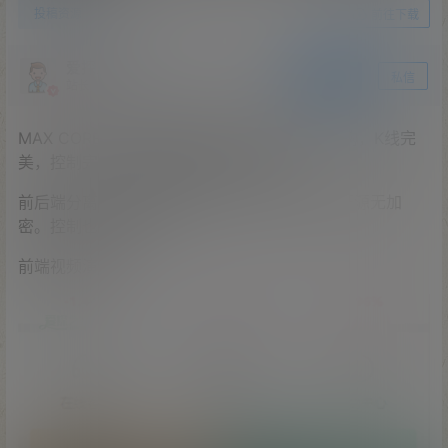
0
投稿资源
22年9月2日
前往下载
爱探之家
关注
私信
站长
MAX CORE七语言交易所源码，质押挖矿，申购，K线完
美，控制完美，带搭建教程+计划脚本。
前后端分离，提币带银行卡功能。运行流畅，开源无加
密。控制也是完美的。
前端视频演示：