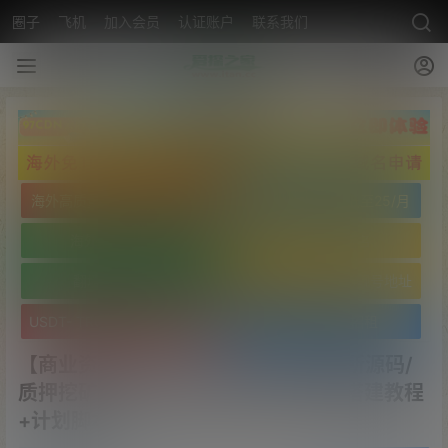
圈子
飞机
加入会员
认证账户
联系我们
海外高质量服务器低至25/月
海外高质量服务器低至25/月
海外免实名域名
海外免实名域名
翻墙VPN20/月
USDT- TRC20 波场靓号地址
USDT- TRC20 波场靓号地址
文字广告火爆招租
【商业资源】MAX CORE七语言交易所源码/
质押挖矿/申购/K线完美/控制完美/带搭建教程
+计划脚本