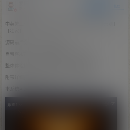
爱探之家
关注
私信
站长
中英繁三语最新版伪交易所28游戏源码完美版【亲测】
【独家】
源码前后分离，防黑更加安全！
自带客服系统，游客体验模式和带预设功能！
整体体验比其他28游戏要好！UI也非常漂亮！
附带详细搭建说明！ 前端有vue未编译源码！
本系统可定制或二开功能！