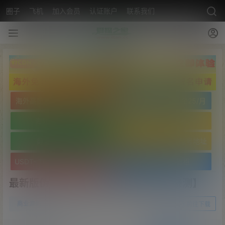
圈子
飞机
加入会员
认证账户
联系我们
海外高质量服务器低至25/月
海外高质量服务器低至25/月
海外免实名域名
海外免实名域名
翻墙VPN20/月
USDT- TRC20 波场靓号地址
USDT- TRC20 波场靓号地址
文字广告火爆招租
最新版伪交易所28游戏源码完美版【亲测】
0
商业源码
22年8月31日
前往下载