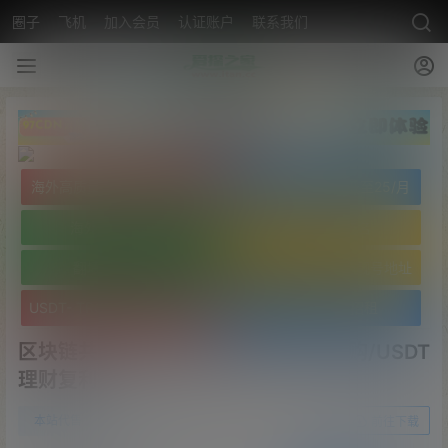
圈子
飞机
加入会员
认证账户
联系我们
海外高质量服务器低至25/月
海外高质量服务器低至25/月
海外免实名域名
海外免实名域名
翻墙VPN20/月
USDT- TRC20 波场靓号地址
USDT- TRC20 波场靓号地址
文字广告火爆招租
区块链共识众筹系统/元宇宙/USDT认购/USDT
理财复利
0
本站代售
22年6月6日
前往下载