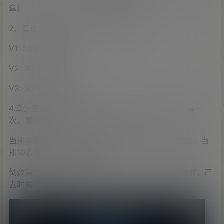
拿）
2、管理奖：团队总业绩（可累计计算）
V1: 500USDT 2%
V2: 2000USDT 4%
V3: 5000USDT 6%
4.幸运基金：每期共识金额2%（每完成一次众筹、拿一
次，复利拿）
当期众筹不满时，启动止损重生机制，当期入金退回，当
期10名每人分幸运基金10%，
倒数第2、3、4期入金的各亏损30%-50%（对换理财，产
去时候可以调）。