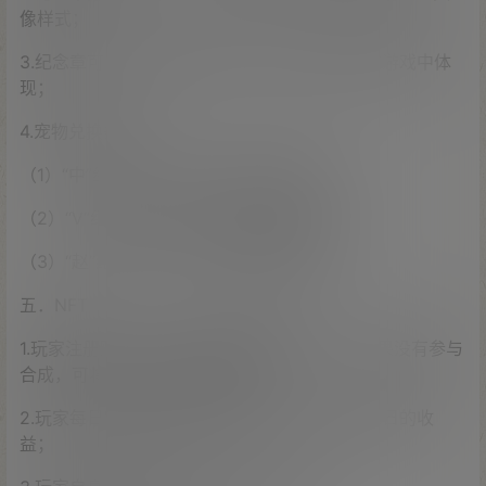
像样式；
3.纪念章可兑换游戏内的宠物，宠物可到时候在游戏中体
现；
4.宠物兑换条件：
（1）“中”纪念章+1BNB可兑换SSR级宠物
（2）“V”纪念章+0.5BNB可兑换SR级宠物
（3）“赵”纪念章+0.1BNB可兑换R级宠物
五．NFT
1.玩家注册账户，购买盲盒获得宠物NFT后，如果没有参与
合成，可将自身NFT质押进行通证；
2.玩家每日需要登陆游戏市场后，才可以领取每日的收
益；