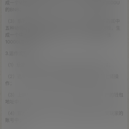
成一个V神的头像纪念章（NFT），并可获得价值3000U
的BNB；
（3）集齐BTC虎 ETH虎 BNB虎 SOL虎 ADA虎中的其中
五种动物即可进行合成，合成成功后，宠物即刻销毁，生
成一个中本聪的头像纪念章（NFT），并可获得价值
10000U的BNB；
3.运作流程：
（1）玩家盲盒开出三种以上动物后，即可点击合成；
（2）选择合成后，将会将玩家所选择的宠物进行上链操
作；
（3）上链后，将宠物销毁，并将纪念章发送至用户的钱包
地址中；
（4）官方核查无误后，将对应的奖励发送至该兑奖玩家的
账号中；