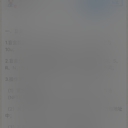
关注
私信
站长
一．盲盒
1.盲盒数量：盲盒总数暂定为100W个，盲盒售价定为
10u；
2.盲盒分类：盲盒定位为5个档次，分别为SSR、SR、S、
R、N；五个稀缺性级别的宠物；每个种类的数量不同；
3.操作流程：
（1）官方发布盲盒信息后，玩家前往对应的NFT市场
（NFT）进行购买；
（2）玩家购买盲盒后，需要将盲盒提现到自己的钱包地址
中；
（3）玩家登陆钱包后，将NFT添加到收藏品中；