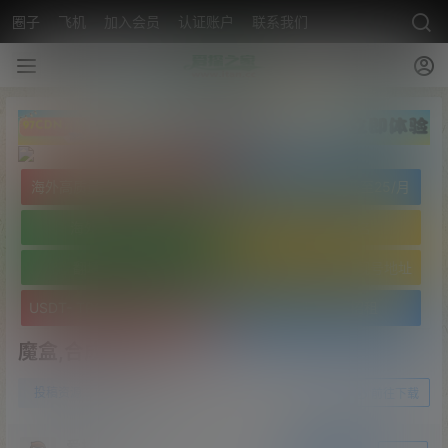
圈子
飞机
加入会员
认证账户
联系我们
海外高质量服务器低至25/月
海外高质量服务器低至25/月
海外免实名域名
海外免实名域名
翻墙VPN20/月
USDT- TRC20 波场靓号地址
USDT- TRC20 波场靓号地址
文字广告火爆招租
魔盒,合成游戏,NFT
0
投稿资源
22年5月1日
前往下载
爱探之家