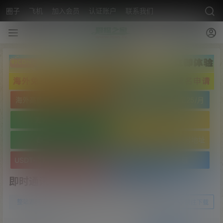
圈子
飞机
加入会员
认证账户
联系我们
海外高质量服务器低至25/月
海外高质量服务器低至25/月
海外免实名域名
海外免实名域名
翻墙VPN20/月
USDT- TRC20 波场靓号地址
USDT- TRC20 波场靓号地址
文字广告火爆招租
即时通讯/IM语音聊天/社交聊天软件
0
整站源码
22年4月19日
前往下载