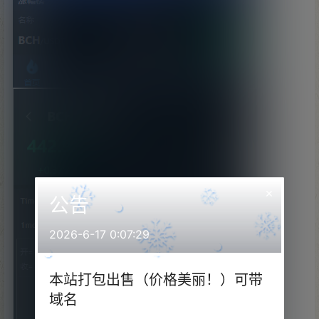
×
公告
2026-6-17 0:07:29
本站打包出售（价格美丽！）可带
域名