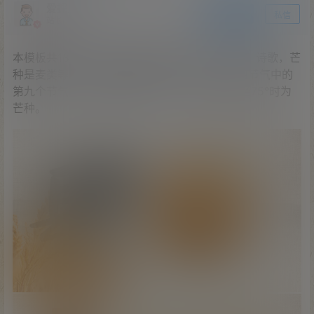
爱探之家
关注
私信
站长
本模板共18P，目录：芒种的由来、特点、习俗、诗歌，芒
种是麦类等有芒作物成熟的意思，芒种是二十四节气中的
第九个节气，每年的6月5日左右，太阳到达黄经75°时为
芒种。