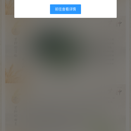
前往查看详情