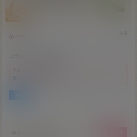
查看
下载权限
二十四节气之芒种ppt模板
您当前的等级为
游客
支付
￥
20
以后下载
请先
登录
下载地址
点点赞赏，手留余香
给TA打赏