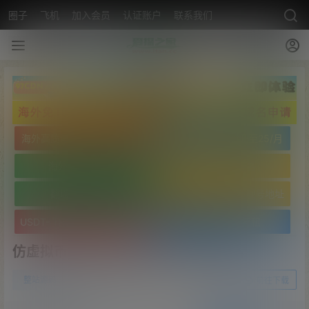
圈子
飞机
加入会员
认证账户
联系我们
海外高质量服务器低至25/月
海外高质量服务器低至25/月
海外免实名域名
海外免实名域名
翻墙VPN20/月
USDT- TRC20 波场靓号地址
USDT- TRC20 波场靓号地址
文字广告火爆招租
仿虚拟币钱包/虚拟币交易系统/半残品
0
整站源码
21年11月23日
前往下载