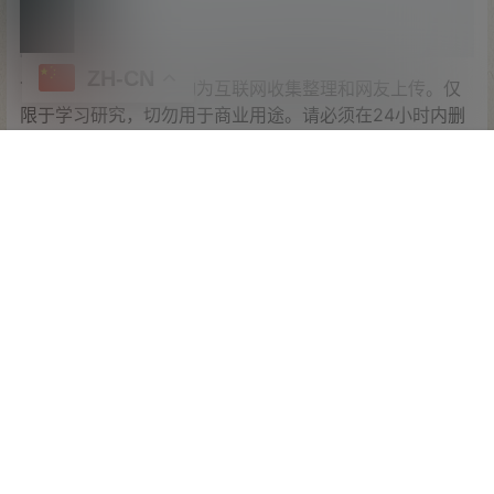
ZH-CN
Tips：本站所有程序均为互联网收集整理和网友上传。仅
限于学习研究，切勿用于商业用途。请必须在24小时内删
除，否则由此引发的法律纠纷及连带责任本站概不承担。
首页
专题
认证
搜索
顶部
我的
本文仅代表作者观点，不代表本站立场。如侵犯到您的合
法权益，请联系我们删除侵权资源！ 如您遇到资源链接失
效，请联系管理员！
查看
下载权限
仿虚拟币钱包/虚拟币交易系统/半残品
您当前的等级为
游客
支付
￥
200
以后下载
请先
登录