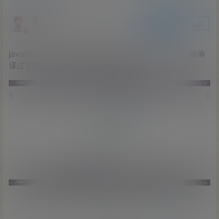
爱探之家
关注
私信
站长
java的bycoin交易所，服务器打包回来的，java的，是编
译过了的，部署有一定难度，萌新勿入。