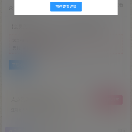
查看
前往查看详情
下载权限
【会员免费】java的bycoin交易所/服务器打包
您当前的等级为
游客
支付
￥
88
以后下载
请先
登录
下载地址
点点赞赏，手留余香
给TA打赏
还没有人赞赏，快来当第一个赞赏的人吧！
0
0
海报分享
收藏
举报