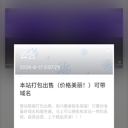
×
公告
2026-6-17 0:07:29
本站打包出售（价格美丽！）可带
域名
整站数据打包出售，有兴趣者联系客服！只要你准
备好域名和服务器，马上可以拥有和本站一样的系
统，直接运营，上千精品资源！！！