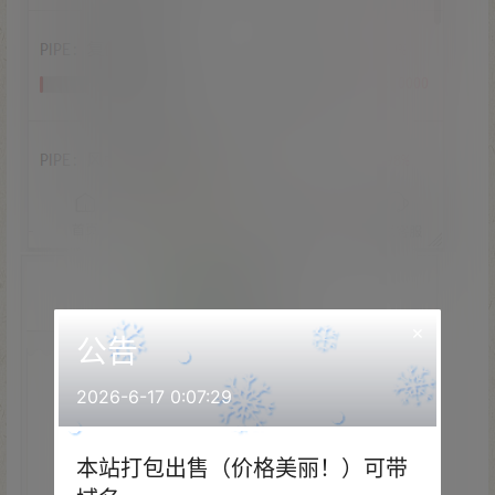
×
公告
2026-6-17 0:07:29
本站打包出售（价格美丽！）可带