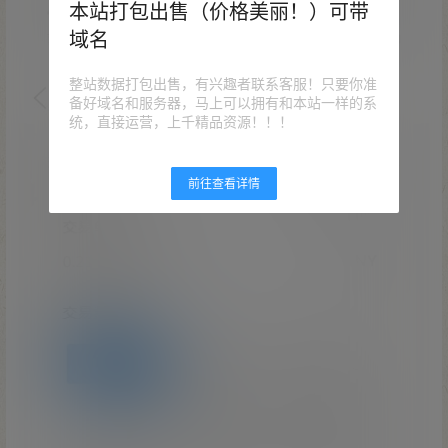
本站打包出售（价格美丽！）可带
域名
整站数据打包出售，有兴趣者联系客服！只要你准
备好域名和服务器，马上可以拥有和本站一样的系
统，直接运营，上千精品资源！！！
前往查看详情