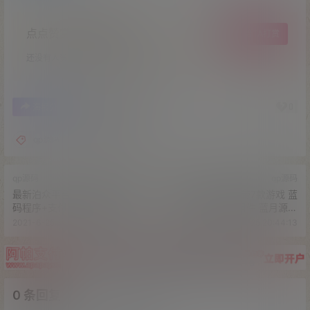
点点赞赏，手留余香
给TA打赏
还没有人赞赏，快来当第一个赞赏的人吧！
0
0
海报分享
收藏
举报
qp源码
精品资源
qp源码
qp源码
最新泊众平台13款娱乐游戏源
高仿蓝月精华版带7款游戏 蓝
码程序+支付接口程序+完整运
月娱乐游戏 蓝月组件 蓝月源码
营版+带视频教程+工具
1:1完美修复带控制
2021-6-25 20:43:52
2021-6-25 20:44:13
0 条回复
文章作者
管理员
A
M