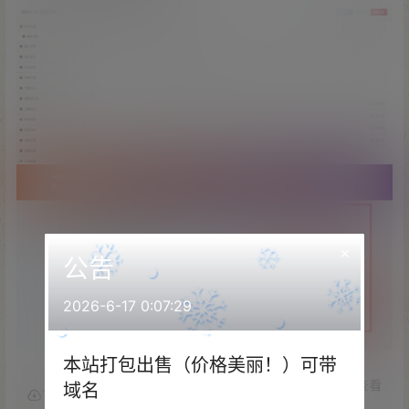
×
公告
2026-6-17 0:07:29
本站打包出售（价格美丽！）可带
查看
域名
下载权限