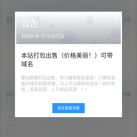
×
公告
2026-6-17 0:07:29
本站打包出售（价格美丽！）可带
域名
整站数据打包出售，有兴趣者联系客服！只要你准
备好域名和服务器，马上可以拥有和本站一样的系
统，直接运营，上千精品资源！！！
前往查看详情