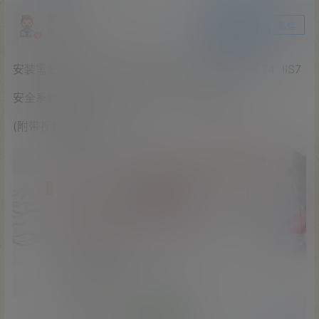
爱探之家
关注
私信
站长
安装需要用WIN2008系统和SQL2008数据库 .NET4 IIS7
安全系数完美，改号功能完美，分红功能完美。
(附带视频搭建教程)