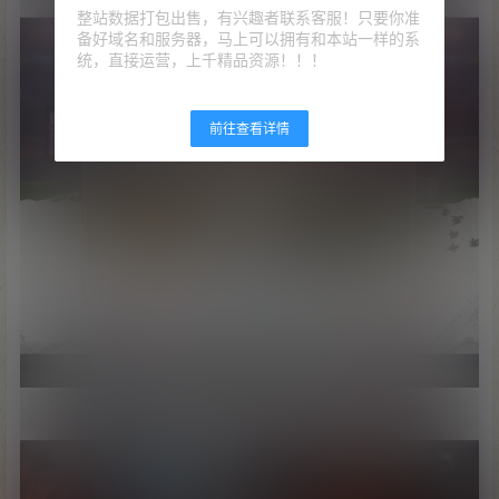
整站数据打包出售，有兴趣者联系客服！只要你准
备好域名和服务器，马上可以拥有和本站一样的系
统，直接运营，上千精品资源！！！
前往查看详情