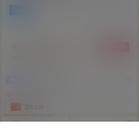
下载地址
点点赞赏，手留余香
给TA打赏
还没有人赞赏，快来当第一个赞赏的人吧！
0
0
海报分享
收藏
举报
NET二开
ssc源码
天下无双
水墨画风
精品源码
ZH-CN
ssc源码
ssc源码
【商业资源】OA2021最新版/
【会员资源】香港赛马游戏
首页
专题
认证
搜索
顶部
我的
完美版本/正版资源