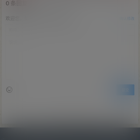
0 条回复
文章作者
管理员
A
M
欢迎您，新朋友，感谢参与互动！
确认修改
提交
暂无讨论，说说你的看法吧