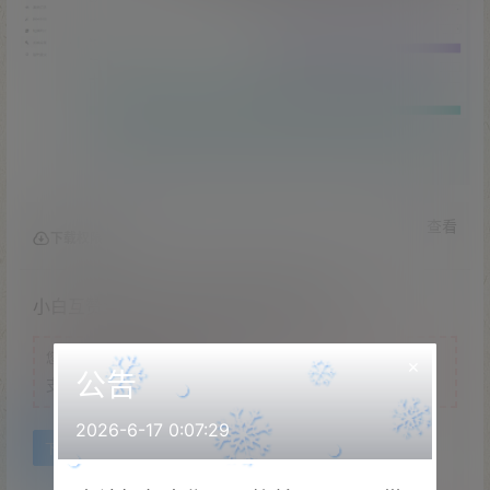
查看
下载权限
小白互赞宝V1.2香橙QQ管理互赞源码下载
您当前的等级为
游客
×
公告
支付
￥
31
以后下载
请先
登录
2026-6-17 0:07:29
下载地址