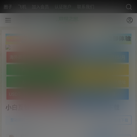
圈子
飞机
加入会员
认证账户
联系我们
海外高质量服务器低至25/月
海外高质量服务器低至25/月
海外免实名域名
海外免实名域名
翻墙VPN20/月
USDT- TRC20 波场靓号地址
USDT- TRC20 波场靓号地址
文字广告火爆招租
小白互赞宝V1.2香橙QQ管理互赞源码下载
0
整站源码
21年6月23日
前往下载
爱探之家