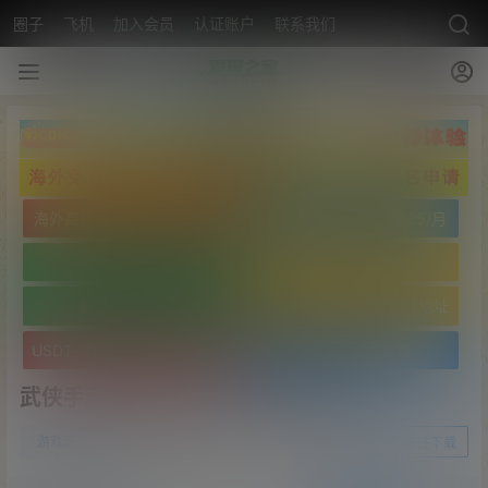
圈子
飞机
加入会员
认证账户
联系我们
海外高质量服务器低至25/月
海外高质量服务器低至25/月
海外免实名域名
海外免实名域名
翻墙VPN20/月
USDT- TRC20 波场靓号地址
USDT- TRC20 波场靓号地址
文字广告火爆招租
武侠手游倾国倾城全套游戏源码资源
0
游戏源码
21年6月20日
前往下载