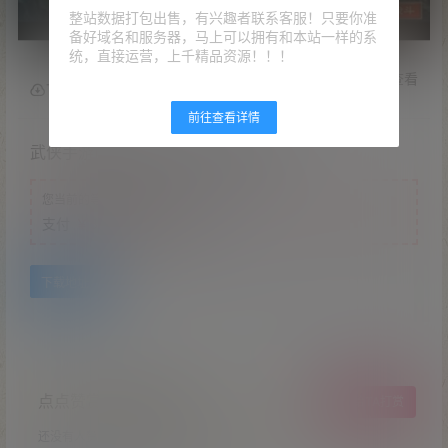
整站数据打包出售，有兴趣者联系客服！只要你准
备好域名和服务器，马上可以拥有和本站一样的系
统，直接运营，上千精品资源！！！
查看
下载权限
前往查看详情
武侠手游倾国倾城全套游戏源码资源
您当前的等级为
游客
支付
￥
34
以后下载
请先
登录
下载地址
点点赞赏，手留余香
给TA打赏
还没有人赞赏，快来当第一个赞赏的人吧！