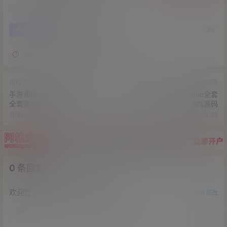
0
0
海报分享
收藏
举报
代码
游戏源码
精品资源
游戏源码
游戏源码
手游源码：天天问西游online
手机网游第一帝国online全套
全套源代码资源
游戏源码
2021-6-20 21:53:01
2021-6-20 21:53:33
0 条回复
文章作者
管理员
A
M
欢迎您，新朋友，感谢参与互动！
确认修改