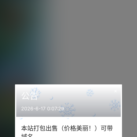
×
公告
2026-6-17 0:07:29
本站打包出售（价格美丽！）可带
域名