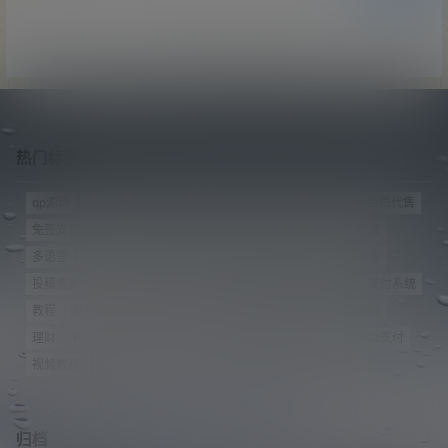
暂无讨论，说说你的看法吧
热门标签
qp源码
ssc源码
USDT
一键
交易所
代码
会员
会员代售
免签支付
全新
刷单系统
区块
区块链
商业源码
商城
多语言
完整
完美
完美运营
带搭建教程
微交易
微信
投稿资源
投资理财
抢单刷单
搭建
搭建教程
支付
支付系统
教程
整站源码
最新
机器人
海外抢单
游戏源码
源码
理财
秒合约
精品源码
精品资源
系统
网站源码
聚合支付
视频教程
运营版
归档