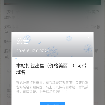
【斩仙录OL网单服务端】最新版傻瓜式一键安装游戏客户
端修复卡在招募巨灵神[附GM教程与视频搭建教程]
游戏版本：斩仙录OL傻瓜一键端，带视频录像教程+GM教
程，离线断网可运行。
×
公告
轻松架设，好玩不卡，休闲首选！
2026-6-17 0:07:29
服务端不是最完善，有少许BUG，如果卡在招募巨灵神那
里，刷新即可
本站打包出售（价格美丽！）可带
查看
下载权限
域名
整站数据打包出售，有兴趣者联系客服！只要你准
【斩仙录OL网单服务端】最新版傻瓜式一键安装游戏
备好域名和服务器，马上可以拥有和本站一样的系
客户端修复卡在招募巨灵神[附GM教程与视频搭建教
统，直接运营，上千精品资源！！！
程]