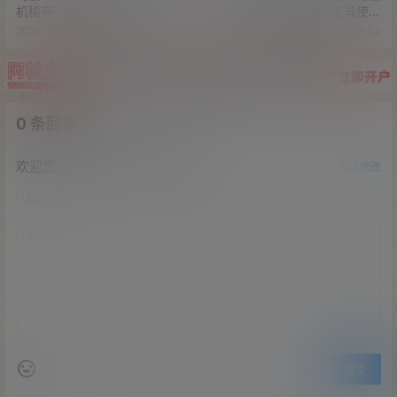
机稀有一键安装客户端支持所
务端配套安装教程+工具使用
有WIN系统[附视频安装教程]
教程
2021-7-26 20:58:53
2021-7-26 20:59:33
0 条回复
文章作者
管理员
A
M
欢迎您，新朋友，感谢参与互动！
确认修改
提交