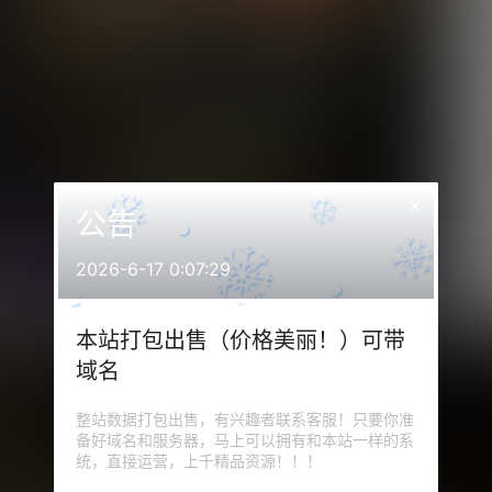
×
公告
2026-6-17 0:07:29
本站打包出售（价格美丽！）可带
域名
整站数据打包出售，有兴趣者联系客服！只要你准
备好域名和服务器，马上可以拥有和本站一样的系
统，直接运营，上千精品资源！！！